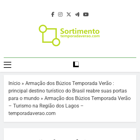
Skip
to
content
Temporada De
Temporada Verão 2027 – Temporada De
Verão 2027 –
Verão 2027 –
Https://temporadaverao.com – Férias De
Férias De Verão
Verão 2027 – Estação Verão 2027 –
Início
»
Armação dos Búzios Temporada Verão :
Projeto Verão 2027 – Programação Verão
2027 – Estação
principal destino turístico do Brasil reabre suas portas
2027 – Turismo Verão 2027 – Sortimento
para o mundo
»
Armação dos Búzios Temporada Verão
Verão 2027
Eventos Verão 2027 – Agenda Verão 2027
– Turismo na Região dos Lagos –
– Temporada De Verão – Férias De Verão
temporadaverao.com
– Viagem E Turismo No Verão –
Programação De Verão – Viagem E
Destinos No Verão – Destinos Da