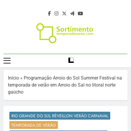
Skip
to
content
Temporada De
Temporada Verão 2027 – Temporada De
Verão 2027 –
Verão 2027 –
Https://temporadaverao.com – Férias De
Férias De Verão
Verão 2027 – Estação Verão 2027 –
Início
»
Programação Arroio do Sol Summer Festival na
Projeto Verão 2027 – Programação Verão
2027 – Estação
temporada de verão em Arroio do Sal no litoral norte
2027 – Turismo Verão 2027 – Sortimento
gaúcho
Verão 2027
Eventos Verão 2027 – Agenda Verão 2027
– Temporada De Verão – Férias De Verão
– Viagem E Turismo No Verão –
RIO GRANDE DO SUL RÉVEILLON VERÃO CARNAVAL
Programação De Verão – Viagem E
TEMPORADA DE VERÃO
Destinos No Verão – Destinos Da