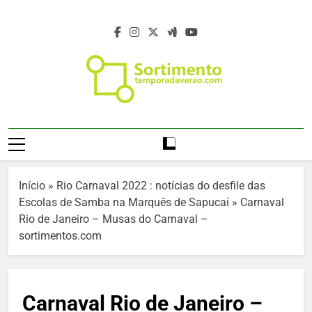
Skip
to
content
Temporada De
Temporada Verão 2027 – Temporada De
Verão 2027 –
Verão 2027 –
Https://temporadaverao.com – Férias De
Férias De Verão
Verão 2027 – Estação Verão 2027 –
Início
»
Rio Carnaval 2022 : notícias do desfile das
Projeto Verão 2027 – Programação Verão
2027 – Estação
Escolas de Samba na Marquês de Sapucaí
»
Carnaval
2027 – Turismo Verão 2027 – Sortimento
Rio de Janeiro – Musas do Carnaval –
Verão 2027
Eventos Verão 2027 – Agenda Verão 2027
sortimentos.com
– Temporada De Verão – Férias De Verão
– Viagem E Turismo No Verão –
Programação De Verão – Viagem E
Carnaval Rio de Janeiro –
Destinos No Verão – Destinos Da