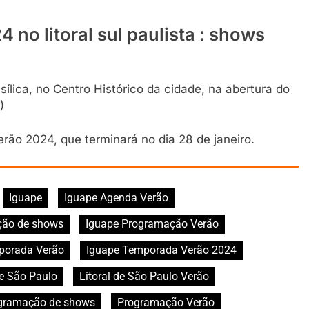
no litoral sul paulista : shows
ílica, no Centro Histórico da cidade, na abertura do
)
erão 2024, que terminará no dia 28 de janeiro.
Iguape
Iguape Agenda Verão
ção de shows
Iguape Programação Verão
porada Verão
Iguape Temporada Verão 2024
de São Paulo
Litoral de São Paulo Verão
gramação de shows
Programação Verão