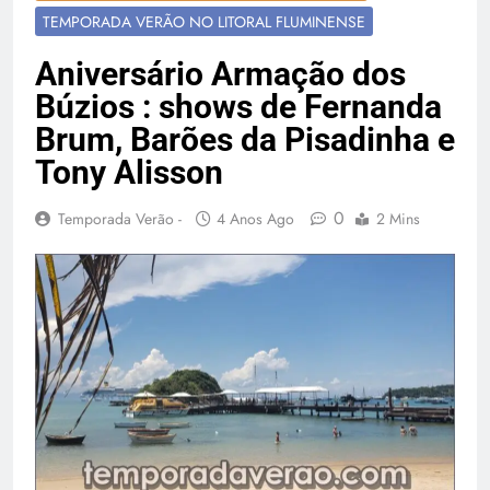
Temporada Verão 2027
TEMPORADA VERÃO NO LITORAL FLUMINENSE
Aniversário Armação dos
Búzios : shows de Fernanda
Brum, Barões da Pisadinha e
Tony Alisson
0
Temporada Verão -
4 Anos Ago
2 Mins