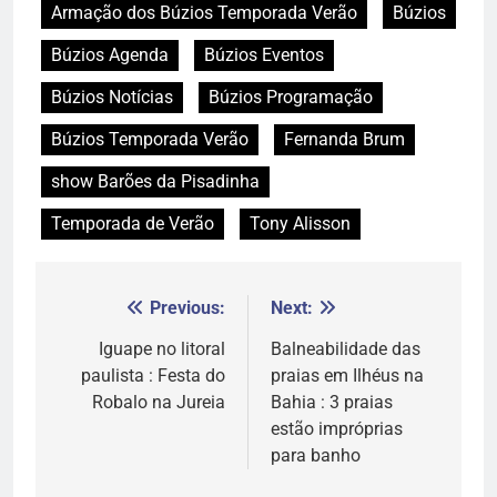
Armação dos Búzios Temporada Verão
Búzios
Búzios Agenda
Búzios Eventos
Búzios Notícias
Búzios Programação
Búzios Temporada Verão
Fernanda Brum
show Barões da Pisadinha
Temporada de Verão
Tony Alisson
Previous:
Next:
Navegação
de
Iguape no litoral
Balneabilidade das
paulista : Festa do
praias em Ilhéus na
Post
Robalo na Jureia
Bahia : 3 praias
estão impróprias
para banho