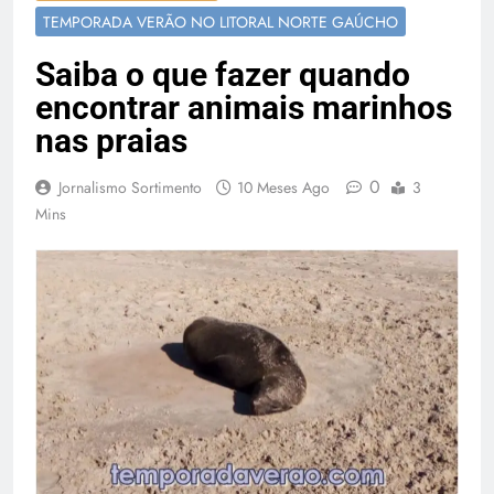
Temporada Verão 2027
TEMPORADA VERÃO NO LITORAL NORTE GAÚCHO
Saiba o que fazer quando
encontrar animais marinhos
nas praias
0
Jornalismo Sortimento
10 Meses Ago
3
Mins