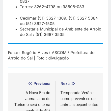
0837
Torres: 3262-4798 ou 98608-083
Ceclimar (51) 3627 1309, (51) 3627 5384
ou (51) 3627-1505
Secretaria Municipal de Ambiente de Arroio
do Sal : (51) 3687 3535
Fonte : Rogério Alves ( ASCOM / Prefeitura de
Arroio do Sal | Foto : divulgação
Previous:
Next:
Navegação
de
A Nova Era do
Temporada Verão :
Jornalismo de
como prevenir-se de
Post
Turismo será o tema
animais peçonhentos
central do 40º