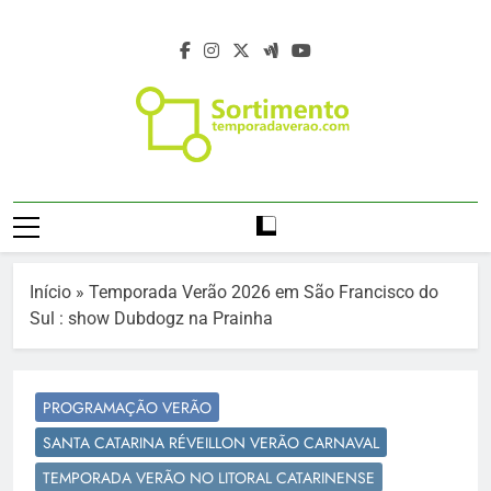
Skip
to
content
Temporada De
Temporada Verão 2027 – Temporada De
Verão 2027 –
Verão 2027 –
Https://temporadaverao.com – Férias De
Férias De Verão
Verão 2027 – Estação Verão 2027 –
Início
»
Temporada Verão 2026 em São Francisco do
Projeto Verão 2027 – Programação Verão
2027 – Estação
Sul : show Dubdogz na Prainha
2027 – Turismo Verão 2027 – Sortimento
Verão 2027
Eventos Verão 2027 – Agenda Verão 2027
– Temporada De Verão – Férias De Verão
PROGRAMAÇÃO VERÃO
– Viagem E Turismo No Verão –
SANTA CATARINA RÉVEILLON VERÃO CARNAVAL
Programação De Verão – Viagem E
Destinos No Verão – Destinos Da
TEMPORADA VERÃO NO LITORAL CATARINENSE