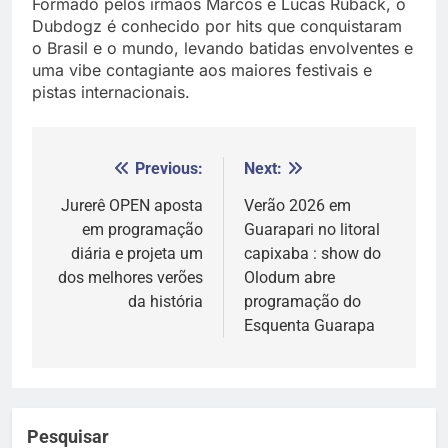
Formado pelos irmãos Marcos e Lucas Ruback, o
Dubdogz é conhecido por hits que conquistaram
o Brasil e o mundo, levando batidas envolventes e
uma vibe contagiante aos maiores festivais e
pistas internacionais.
Previous:
Next:
Navegação
de
Jurerê OPEN aposta
Verão 2026 em
em programação
Guarapari no litoral
Post
diária e projeta um
capixaba : show do
dos melhores verões
Olodum abre
da história
programação do
Esquenta Guarapa
Pesquisar