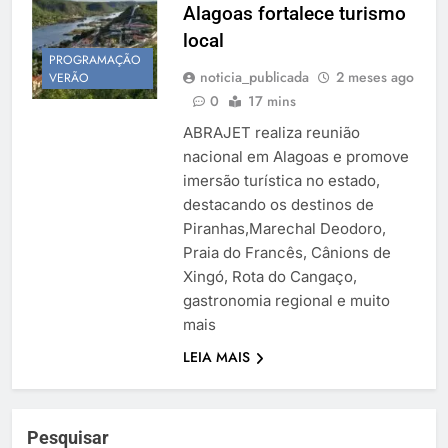
Alagoas fortalece turismo
Temporada Verão 2027
local
PROGRAMAÇÃO
noticia_publicada
2 meses ago
VERÃO
0
17 mins
ABRAJET realiza reunião
nacional em Alagoas e promove
imersão turística no estado,
destacando os destinos de
Piranhas,Marechal Deodoro,
Praia do Francês, Cânions de
Xingó, Rota do Cangaço,
gastronomia regional e muito
mais
LEIA MAIS
Pesquisar