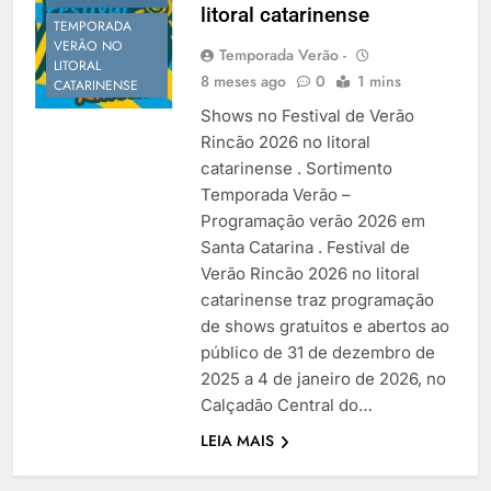
litoral catarinense
Temporada Verão 2027
TEMPORADA
VERÃO NO
Temporada Verão -
LITORAL
8 meses ago
0
1 mins
CATARINENSE
Shows no Festival de Verão
Rincão 2026 no litoral
catarinense . Sortimento
Temporada Verão –
Programação verão 2026 em
Santa Catarina . Festival de
Verão Rincão 2026 no litoral
catarinense traz programação
de shows gratuitos e abertos ao
público de 31 de dezembro de
2025 a 4 de janeiro de 2026, no
Calçadão Central do…
LEIA MAIS