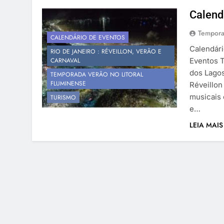
Calend
Tempora
CALENDÁRIO DE EVENTOS
Calendári
RIO DE JANEIRO : RÉVEILLON, VERÃO E
CARNAVAL
Eventos T
dos Lagos
TEMPORADA VERÃO NO LITORAL
FLUMINENSE
Réveillon
musicais 
TURISMO
e…
LEIA MAIS