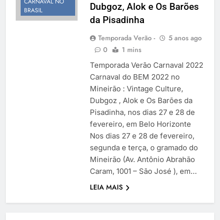
CARNAVAL NO
Dubgoz, Alok e Os Barões
Temporada Verão 2027
BRASIL
da Pisadinha
Temporada Verão -
5 anos ago
0
1 mins
Temporada Verão Carnaval 2022
Carnaval do BEM 2022 no
Mineirão : Vintage Culture,
Dubgoz , Alok e Os Barões da
Pisadinha, nos dias 27 e 28 de
fevereiro, em Belo Horizonte
Nos dias 27 e 28 de fevereiro,
segunda e terça, o gramado do
Mineirão (Av. Antônio Abrahão
Caram, 1001 – São José ), em…
LEIA MAIS