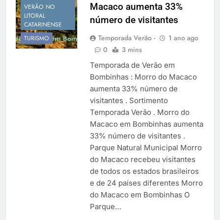
Macaco aumenta 33%
Temporada Verão 2027
VERÃO NO
LITORAL
número de visitantes
CATARINENSE
Temporada Verão -
1 ano ago
TURISMO
0
3 mins
Temporada de Verão em
Bombinhas : Morro do Macaco
aumenta 33% número de
visitantes . Sortimento
Temporada Verão . Morro do
Macaco em Bombinhas aumenta
33% número de visitantes .
Parque Natural Municipal Morro
do Macaco recebeu visitantes
de todos os estados brasileiros
e de 24 países diferentes Morro
do Macaco em Bombinhas O
Parque…