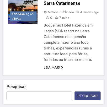
Serra Catarinense
Temporada Verão 2027
Notícia Publicada
4 meses ago
PROGRAMAÇÃO
0
7 mins
VERÃO
Boqueirão Hotel Fazenda em
Lages (SC): resort na Serra
Catarinense com pensão
completa, lazer o ano todo,
trilhas, experiências rurais e
estrutura ideal para férias,
feriados ou trabalho remoto.
LEIA MAIS
Pesquisar
PESQUISAR