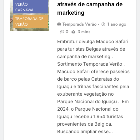
através de campanha de
Temporada Verão 2027
VERÃO
CARNAVAL
marketing
TEMPORADA DE
Temporada Verão -
1 ano ago
VERÃO
0
3 mins
Embratur divulga Macuco Safari
para turistas Belgas através de
campanha de marketing .
Sortimento Temporada Verão .
Macuco Safari oferece passeios
de barco pelas Cataratas do
Iguaçu e trilhas fascinantes pela
exuberante vegetação no
Parque Nacional do Iguaçu . Em
2024, o Parque Nacional do
Iguaçu recebeu 1.954 turistas
provenientes da Bélgica.
Buscando ampliar esse…