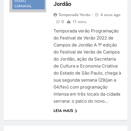
VERÃO
Jordão
Temporada Verão 2027
CARNAVAL
Temporada Verão -
4 anos ago
0
11 mins
Temporada verão Programação
do Festival de Verão 2022 de
Campos de Jordão A 1ª edição
do Festival de Verão de Campos
do Jordão, ação da Secretaria
de Cultura e Economia Criativa
do Estado de São Paulo, chega à
sua segunda semana (29/jan a
04/fev) com programação
intensa em três locais da cidade
serrana: o palco do novo…
LEIA MAIS