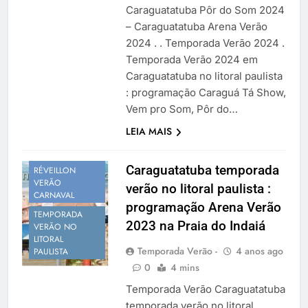
Caraguatatuba Pôr do Som 2024
– Caraguatatuba Arena Verão
2024 . . Temporada Verão 2024 .
Temporada Verão 2024 em
Caraguatatuba no litoral paulista
: programação Caraguá Tá Show,
CALENDÁRIO DE
EVENTOS
Vem pro Som, Pôr do…
PROGRAMAÇÃO
LEIA MAIS
VERÃO
SÃO PAULO
Caraguatatuba temporada
RÉVEILLON
VERÃO
verão no litoral paulista :
CARNAVAL
programação Arena Verão
TEMPORADA
2023 na Praia do Indaiá
VERÃO NO
LITORAL
Temporada Verão -
4 anos ago
PAULISTA
0
4 mins
Temporada Verão Caraguatatuba
temporada verão no litoral