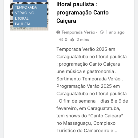
litoral paulista :
Temporada Verão 2027
TEMPORADA
programação Canto
VERÃO NO
LITORAL
Caiçara
PAULISTA
Temporada Verão -
1 ano ago
0
2 mins
Temporada Verão 2025 em
Caraguatatuba no litoral paulista
: programação Canto Caiçara
une música e gastronomia .
Sortimento Temporada Verão .
Programação Verão 2025 em
Caraguatatuba no litoral paulista
. O fim de semana – dias 8 e 9 de
fevereiro, em Caraguatatuba,
tem shows do “Canto Caiçara”
no Massaguaçu, Complexo
Turístico do Camaroeiro e…