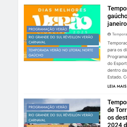
Tempor
gaúcho
janeiro
PROGRAMAÇÃO VERÃO
Tempora
RIO GRANDE DO SUL RÉVEILLON VERÃO
CARNAVAL
Temporada
para os d
TEMPORADA VERÃO NO LITORAL NORTE
GAÚCHO
Programaç
do Esport
dentro da
Estado. 
LEIA MAIS
Tempor
PROGRAMAÇÃO VERÃO
de Tor
RIO GRANDE DO SUL RÉVEILLON VERÃO
os des
CARNAVAL
2024 d