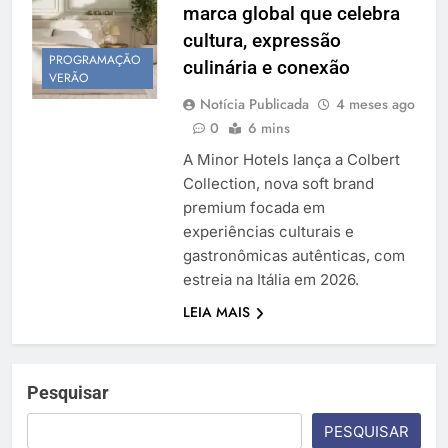
marca global que celebra
Temporada Verão 2027
cultura, expressão
PROGRAMAÇÃO
culinária e conexão
VERÃO
Notícia Publicada
4 meses ago
0
6 mins
A Minor Hotels lança a Colbert
Collection, nova soft brand
premium focada em
experiências culturais e
gastronômicas autênticas, com
estreia na Itália em 2026.
LEIA MAIS
Pesquisar
PESQUISAR