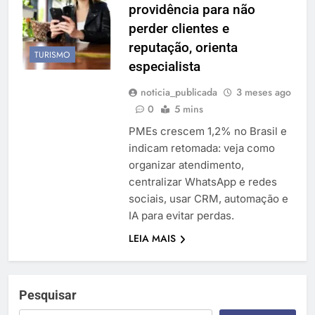
providência para não
Temporada Verão 2027
perder clientes e
reputação, orienta
TURISMO
especialista
noticia_publicada
3 meses ago
0
5 mins
PMEs crescem 1,2% no Brasil e
indicam retomada: veja como
organizar atendimento,
centralizar WhatsApp e redes
sociais, usar CRM, automação e
IA para evitar perdas.
LEIA MAIS
Pesquisar