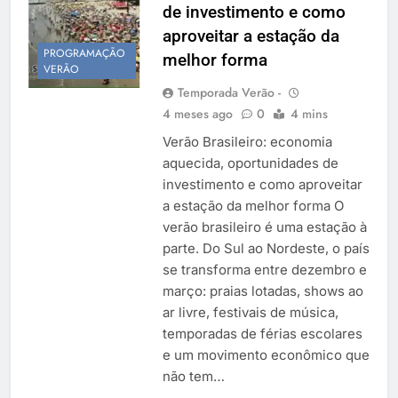
de investimento e como
Temporada Verão 2027
aproveitar a estação da
PROGRAMAÇÃO
melhor forma
VERÃO
Temporada Verão -
4 meses ago
0
4 mins
Verão Brasileiro: economia
aquecida, oportunidades de
investimento e como aproveitar
a estação da melhor forma O
verão brasileiro é uma estação à
parte. Do Sul ao Nordeste, o país
se transforma entre dezembro e
março: praias lotadas, shows ao
ar livre, festivais de música,
temporadas de férias escolares
e um movimento econômico que
não tem…