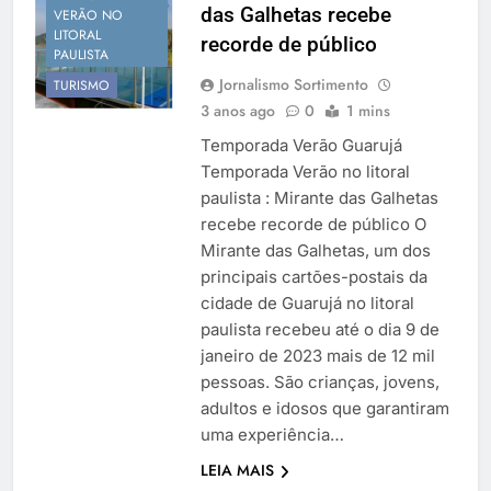
das Galhetas recebe
Temporada Verão 2027
VERÃO NO
LITORAL
recorde de público
PAULISTA
Jornalismo Sortimento
TURISMO
3 anos ago
0
1 mins
Temporada Verão Guarujá
Temporada Verão no litoral
paulista : Mirante das Galhetas
recebe recorde de público O
Mirante das Galhetas, um dos
principais cartões-postais da
cidade de Guarujá no litoral
paulista recebeu até o dia 9 de
janeiro de 2023 mais de 12 mil
pessoas. São crianças, jovens,
adultos e idosos que garantiram
uma experiência…
LEIA MAIS