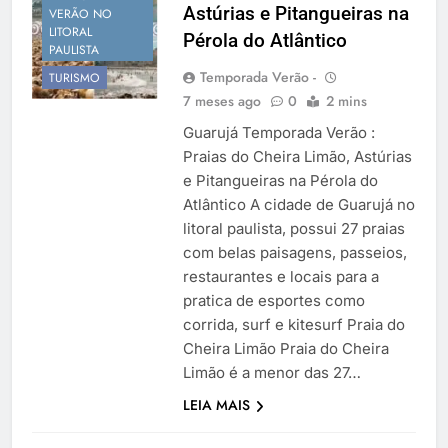
Astúrias e Pitangueiras na
Temporada Verão 2027
VERÃO NO
LITORAL
Pérola do Atlântico
PAULISTA
Temporada Verão -
TURISMO
7 meses ago
0
2 mins
Guarujá Temporada Verão :
Praias do Cheira Limão, Astúrias
e Pitangueiras na Pérola do
Atlântico A cidade de Guarujá no
litoral paulista, possui 27 praias
com belas paisagens, passeios,
restaurantes e locais para a
pratica de esportes como
corrida, surf e kitesurf Praia do
Cheira Limão Praia do Cheira
Limão é a menor das 27…
SÃO PAULO
LEIA MAIS
RÉVEILLON
VERÃO