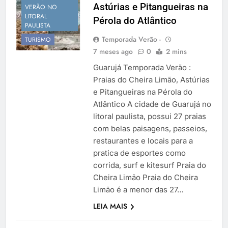
Astúrias e Pitangueiras na
Temporada Verão 2027
VERÃO NO
LITORAL
Pérola do Atlântico
PAULISTA
Temporada Verão -
TURISMO
7 meses ago
0
2 mins
Guarujá Temporada Verão :
Praias do Cheira Limão, Astúrias
e Pitangueiras na Pérola do
Atlântico A cidade de Guarujá no
litoral paulista, possui 27 praias
com belas paisagens, passeios,
restaurantes e locais para a
pratica de esportes como
corrida, surf e kitesurf Praia do
Cheira Limão Praia do Cheira
Limão é a menor das 27…
SÃO PAULO
LEIA MAIS
RÉVEILLON
VERÃO