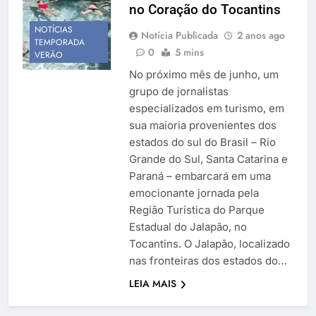
no Coração do Tocantins
Temporada Verão 2027
NOTÍCIAS
Notícia Publicada
2 anos ago
TEMPORADA
0
5 mins
VERÃO
No próximo mês de junho, um
grupo de jornalistas
especializados em turismo, em
sua maioria provenientes dos
estados do sul do Brasil – Rio
Grande do Sul, Santa Catarina e
Paraná – embarcará em uma
emocionante jornada pela
Região Turística do Parque
Estadual do Jalapão, no
Tocantins. O Jalapão, localizado
nas fronteiras dos estados do…
LEIA MAIS