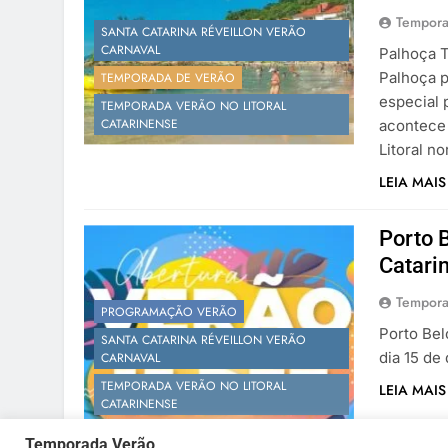
Tempora
SANTA CATARINA RÉVEILLON VERÃO
CARNAVAL
Palhoça T
Palhoça p
TEMPORADA DE VERÃO
especial 
TEMPORADA VERÃO NO LITORAL
CATARINENSE
acontece 
Litoral no
LEIA MAIS
Porto 
Catari
Tempora
PROGRAMAÇÃO VERÃO
Porto Bel
SANTA CATARINA RÉVEILLON VERÃO
dia 15 d
CARNAVAL
TEMPORADA VERÃO NO LITORAL
LEIA MAIS
CATARINENSE
Temporada Verão