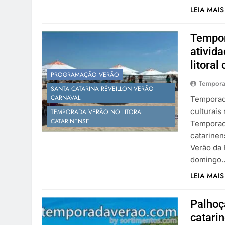
LEIA MAIS
Tempor
ativida
litoral
PROGRAMAÇÃO VERÃO
Tempora
SANTA CATARINA RÉVEILLON VERÃO
CARNAVAL
Temporada
culturais
TEMPORADA VERÃO NO LITORAL
CATARINENSE
Temporad
catarinen
Verão da 
domingo
LEIA MAIS
Palhoç
catari