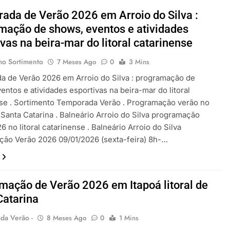
ada de Verão 2026 em Arroio do Silva :
mação de shows, eventos e atividades
vas na beira-mar do litoral catarinense
mo Sortimento
7 Meses Ago
0
3 Mins
 de Verão 2026 em Arroio do Silva : programação de
entos e atividades esportivas na beira-mar do litoral
se . Sortimento Temporada Verão . Programação verão no
e Santa Catarina . Balneário Arroio do Silva programação
6 no litoral catarinense . Balneário Arroio do Silva
ão Verão 2026 09/01/2026 (sexta-feira) 8h-…
mação de Verão 2026 em Itapoá litoral de
Catarina
da Verão -
8 Meses Ago
0
1 Mins