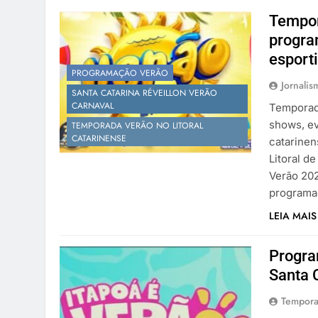
Tempor
progra
esporti
PROGRAMAÇÃO VERÃO
Jornalis
SANTA CATARINA RÉVEILLON VERÃO
CARNAVAL
Temporada
shows, ev
TEMPORADA VERÃO NO LITORAL
CATARINENSE
catarinen
Litoral d
Verão 202
programaç
LEIA MAIS
Progra
Santa 
Tempora