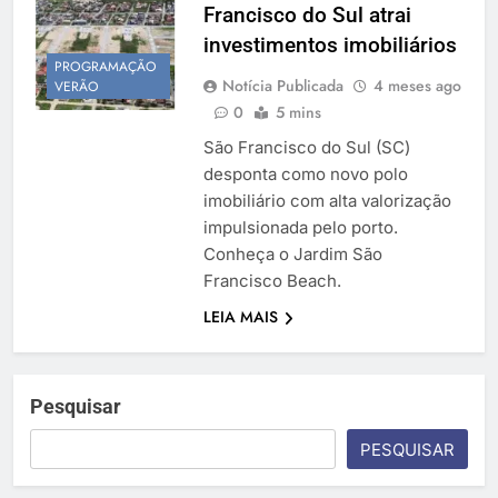
Francisco do Sul atrai
Temporada Verão 2027
investimentos imobiliários
PROGRAMAÇÃO
Notícia Publicada
4 meses ago
VERÃO
0
5 mins
São Francisco do Sul (SC)
desponta como novo polo
imobiliário com alta valorização
impulsionada pelo porto.
Conheça o Jardim São
Francisco Beach.
LEIA MAIS
Pesquisar
PESQUISAR