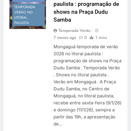
paulista : programação de
Temporada Verão 2027
TEMPORADA
shows na Praça Dudu
VERÃO NO
LITORAL
Samba
PAULISTA
Temporada Verão -
7 meses ago
0
1 mins
Mongaguá temporada de verão
2026 no litoral paulista :
programação de shows na Praça
Dudu Samba . Temporada Verão
. Shows no litoral paulista .
Verão em Mongaguá . A Praça
Dudu Samba, no Centro de
Mongaguá, no litoral paulista,
recebe entre sexta-feira (9/1/26)
e domingo (11/1/26), sempre a
partir das 19h, a apresentação
de…