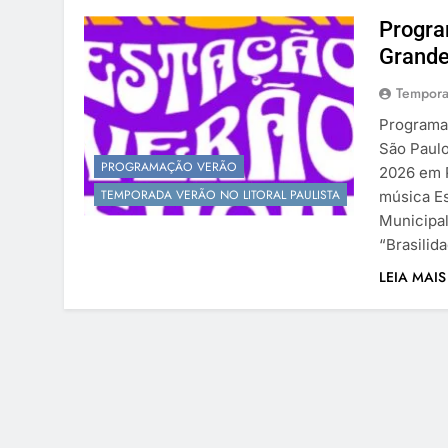
Progra
Grande 
Tempora
Programaç
São Paul
PROGRAMAÇÃO VERÃO
2026 em P
TEMPORADA VERÃO NO LITORAL PAULISTA
música E
Municipal
“Brasilid
LEIA MAIS