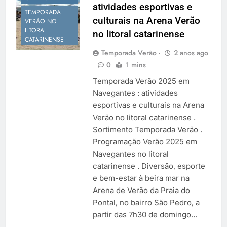
atividades esportivas e
Temporada Verão 2027
TEMPORADA
culturais na Arena Verão
VERÃO NO
LITORAL
no litoral catarinense
CATARINENSE
Temporada Verão -
2 anos ago
0
1 mins
Temporada Verão 2025 em
Navegantes : atividades
esportivas e culturais na Arena
Verão no litoral catarinense .
Sortimento Temporada Verão .
Programação Verão 2025 em
Navegantes no litoral
catarinense . Diversão, esporte
e bem-estar à beira mar na
Arena de Verão da Praia do
Pontal, no bairro São Pedro, a
partir das 7h30 de domingo…