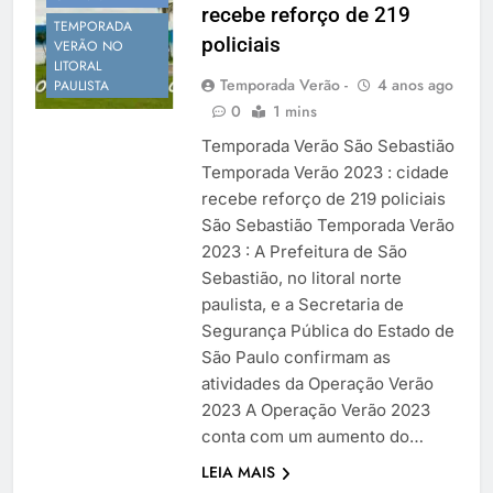
recebe reforço de 219
Temporada Verão 2027
TEMPORADA
policiais
VERÃO NO
LITORAL
Temporada Verão -
4 anos ago
PAULISTA
0
1 mins
Temporada Verão São Sebastião
Temporada Verão 2023 : cidade
recebe reforço de 219 policiais
São Sebastião Temporada Verão
2023 : A Prefeitura de São
Sebastião, no litoral norte
paulista, e a Secretaria de
Segurança Pública do Estado de
São Paulo confirmam as
atividades da Operação Verão
NOTÍCIAS
2023 A Operação Verão 2023
TEMPORADA
VERÃO
conta com um aumento do…
SÃO PAULO
LEIA MAIS
RÉVEILLON