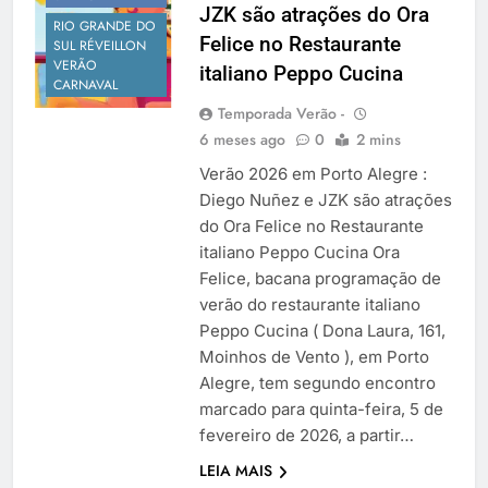
JZK são atrações do Ora
Temporada Verão 2027
RIO GRANDE DO
Felice no Restaurante
SUL RÉVEILLON
VERÃO
italiano Peppo Cucina
CARNAVAL
Temporada Verão -
6 meses ago
0
2 mins
Verão 2026 em Porto Alegre :
Diego Nuñez e JZK são atrações
do Ora Felice no Restaurante
italiano Peppo Cucina Ora
Felice, bacana programação de
verão do restaurante italiano
Peppo Cucina ( Dona Laura, 161,
Moinhos de Vento ), em Porto
Alegre, tem segundo encontro
marcado para quinta-feira, 5 de
fevereiro de 2026, a partir…
LEIA MAIS