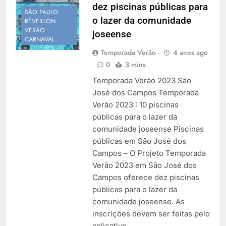
dez piscinas públicas para
Temporada Verão 2027
SÃO PAULO
o lazer da comunidade
RÉVEILLON
VERÃO
joseense
CARNAVAL
Temporada Verão -
4 anos ago
0
3 mins
Temporada Verão 2023 São
José dos Campos Temporada
Verão 2023 : 10 piscinas
públicas para o lazer da
comunidade joseense Piscinas
públicas em São José dos
Campos – O Projeto Temporada
Verão 2023 em São José dos
Campos oferece dez piscinas
públicas para o lazer da
comunidade joseense. As
inscrições devem ser feitas pelo
aplicativo…