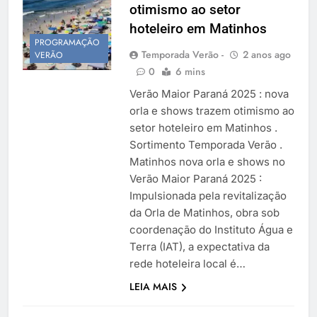
otimismo ao setor
Temporada Verão 2027
hoteleiro em Matinhos
PROGRAMAÇÃO
Temporada Verão -
2 anos ago
VERÃO
0
6 mins
Verão Maior Paraná 2025 : nova
orla e shows trazem otimismo ao
setor hoteleiro em Matinhos .
Sortimento Temporada Verão .
Matinhos nova orla e shows no
Verão Maior Paraná 2025 :
Impulsionada pela revitalização
da Orla de Matinhos, obra sob
coordenação do Instituto Água e
Terra (IAT), a expectativa da
rede hoteleira local é…
LITORAL
LEIA MAIS
PARANAENSE
TEMPORADA