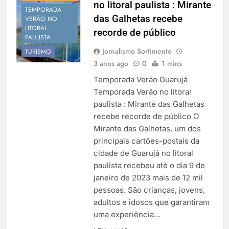
no litoral paulista : Mirante
Temporada Verão 2027
TEMPORADA
das Galhetas recebe
VERÃO NO
LITORAL
recorde de público
PAULISTA
Jornalismo Sortimento
TURISMO
3 anos ago
0
1 mins
Temporada Verão Guarujá
Temporada Verão no litoral
paulista : Mirante das Galhetas
recebe recorde de público O
Mirante das Galhetas, um dos
principais cartões-postais da
cidade de Guarujá no litoral
paulista recebeu até o dia 9 de
janeiro de 2023 mais de 12 mil
pessoas. São crianças, jovens,
adultos e idosos que garantiram
uma experiência…