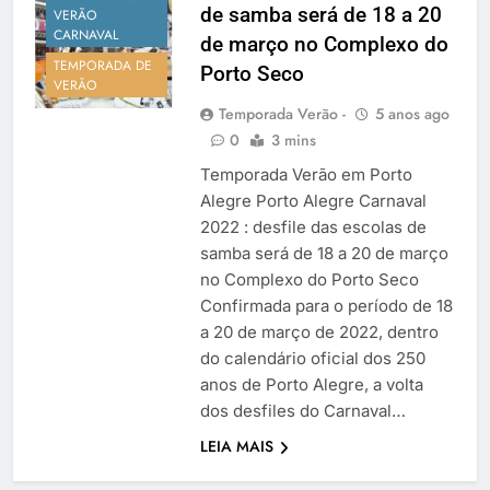
de samba será de 18 a 20
Temporada Verão 2027
VERÃO
CARNAVAL
de março no Complexo do
TEMPORADA DE
Porto Seco
VERÃO
Temporada Verão -
5 anos ago
0
3 mins
Temporada Verão em Porto
Alegre Porto Alegre Carnaval
2022 : desfile das escolas de
samba será de 18 a 20 de março
no Complexo do Porto Seco
Confirmada para o período de 18
a 20 de março de 2022, dentro
do calendário oficial dos 250
anos de Porto Alegre, a volta
dos desfiles do Carnaval…
LEIA MAIS