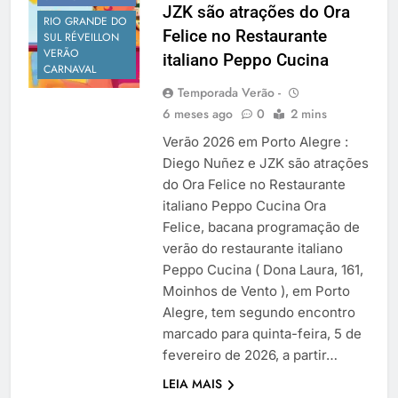
JZK são atrações do Ora
Temporada Verão 2027
RIO GRANDE DO
Felice no Restaurante
SUL RÉVEILLON
VERÃO
italiano Peppo Cucina
CARNAVAL
Temporada Verão -
6 meses ago
0
2 mins
Verão 2026 em Porto Alegre :
Diego Nuñez e JZK são atrações
do Ora Felice no Restaurante
italiano Peppo Cucina Ora
Felice, bacana programação de
verão do restaurante italiano
Peppo Cucina ( Dona Laura, 161,
Moinhos de Vento ), em Porto
Alegre, tem segundo encontro
marcado para quinta-feira, 5 de
fevereiro de 2026, a partir…
LEIA MAIS