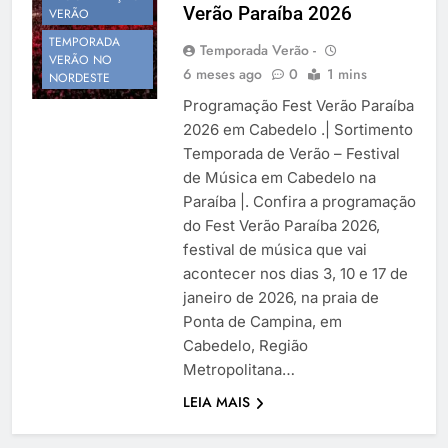
Verão Paraíba 2026
Temporada Verão 2027
VERÃO
TEMPORADA
Temporada Verão -
VERÃO NO
6 meses ago
0
1 mins
NORDESTE
Programação Fest Verão Paraíba
2026 em Cabedelo .| Sortimento
Temporada de Verão – Festival
de Música em Cabedelo na
Paraíba |. Confira a programação
do Fest Verão Paraíba 2026,
festival de música que vai
acontecer nos dias 3, 10 e 17 de
janeiro de 2026, na praia de
Ponta de Campina, em
Cabedelo, Região
Metropolitana…
LEIA MAIS