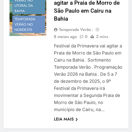
VERÃO NO
agitar a Praia de Morro de
Temporada Verão 2027
LITORAL DA
São Paulo em Cairu na
BAHIA
Bahia
TEMPORADA
VERÃO NO
Temporada Verão -
NORDESTE
8 meses ago
0
2 mins
Festival da Primavera vai agitar a
Praia de Morro de São Paulo em
Cairu na Bahia . Sortimento
Temporada Verão . Programação
Verão 2026 na Bahia . De 5 a 7
de dezembro de 2025, o 9º
Festival da Primavera irá
movimentar a Segunda Praia de
Morro de São Paulo, no
município de Cairu, na…
LEIA MAIS