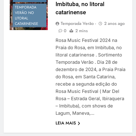
Imbituba, no litoral
Temporada Verão 2027
TEMPORADA
catarinense
VERÃO NO
LITORAL
Temporada Verão -
2 anos ago
CATARINENSE
0
2 mins
Rosa Music Festival 2024 na
Praia do Rosa, em Imbituba, no
litoral catarinense . Sortimento
Temporada Verão . Dia 28 de
dezembro de 2024, a Praia Praia
do Rosa, em Santa Catarina,
recebe a segunda edição do
Rosa Music Festival ( Mar Del
Rosa – Estrada Geral, Ibiraquera
– Imbituba), com shows de
Lagum, Maneva,…
LEIA MAIS