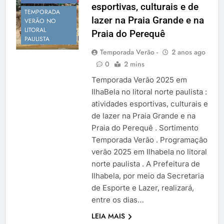
esportivas, culturais e de
Temporada Verão 2027
TEMPORADA
lazer na Praia Grande e na
VERÃO NO
LITORAL
Praia do Perequê
PAULISTA
Temporada Verão -
2 anos ago
0
2 mins
Temporada Verão 2025 em
IlhaBela no litoral norte paulista :
atividades esportivas, culturais e
de lazer na Praia Grande e na
Praia do Perequê . Sortimento
Temporada Verão . Programação
verão 2025 em Ilhabela no litoral
norte paulista . A Prefeitura de
Ilhabela, por meio da Secretaria
de Esporte e Lazer, realizará,
entre os dias…
LEIA MAIS