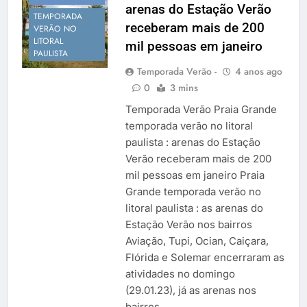
arenas do Estação Verão
Temporada Verão 2027
TEMPORADA
receberam mais de 200
VERÃO NO
LITORAL
mil pessoas em janeiro
PAULISTA
Temporada Verão -
4 anos ago
0
3 mins
Temporada Verão Praia Grande
temporada verão no litoral
paulista : arenas do Estação
Verão receberam mais de 200
mil pessoas em janeiro Praia
Grande temporada verão no
litoral paulista : as arenas do
Estação Verão nos bairros
Aviação, Tupi, Ocian, Caiçara,
Flórida e Solemar encerraram as
atividades no domingo
(29.01.23), já as arenas nos
bairros…