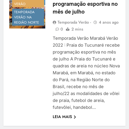
programação esportiva no
Temporada Verão 2027
VERÃO
mês de julho
TEMPORADA
VERÃO NA
Temporada Verão -
4 anos ago
REGIÃO NORTE
0
2 mins
Temporada Verão Marabá Verão
2022 : Praia do Tucunaré recebe
programação esportiva no mês
de julho A Praia do Tucunaré e
quadras de areia no núcleo Nova
Marabá, em Marabá, no estado
do Pará, na Região Norte do
Brasil, recebe no mês de
julho/22 as modalidades de vôlei
de praia, futebol de areia,
futevôlei, handebol…
LEIA MAIS