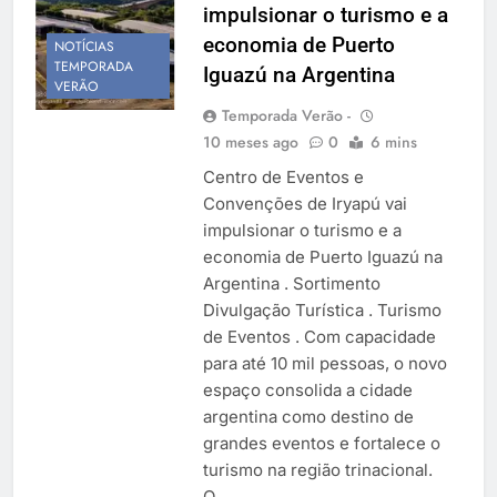
impulsionar o turismo e a
Temporada Verão 2027
economia de Puerto
NOTÍCIAS
TEMPORADA
Iguazú na Argentina
VERÃO
Temporada Verão -
10 meses ago
0
6 mins
Centro de Eventos e
Convenções de Iryapú vai
impulsionar o turismo e a
economia de Puerto Iguazú na
Argentina . Sortimento
Divulgação Turística . Turismo
de Eventos . Com capacidade
para até 10 mil pessoas, o novo
espaço consolida a cidade
argentina como destino de
grandes eventos e fortalece o
turismo na região trinacional.
O…