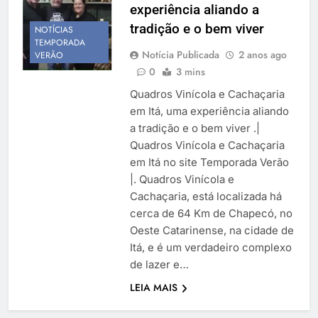
experiência aliando a
Temporada Verão 2027
tradição e o bem viver
NOTÍCIAS
TEMPORADA
Notícia Publicada
2 anos ago
VERÃO
0
3 mins
Quadros Vinícola e Cachaçaria
em Itá, uma experiência aliando
a tradição e o bem viver .|
Quadros Vinícola e Cachaçaria
em Itá no site Temporada Verão
|. Quadros Vinícola e
Cachaçaria, está localizada há
cerca de 64 Km de Chapecó, no
Oeste Catarinense, na cidade de
Itá, e é um verdadeiro complexo
de lazer e…
LEIA MAIS