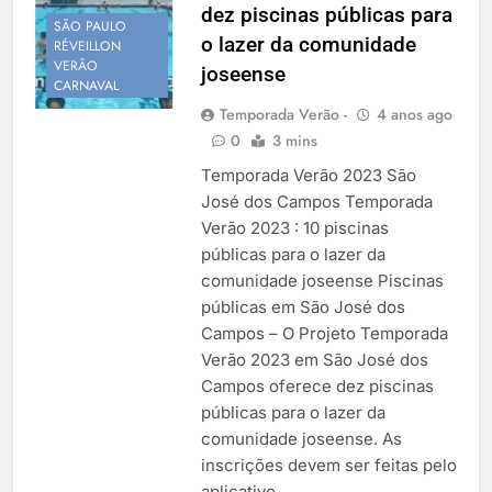
dez piscinas públicas para
Temporada Verão 2027
SÃO PAULO
o lazer da comunidade
RÉVEILLON
VERÃO
joseense
CARNAVAL
Temporada Verão -
4 anos ago
0
3 mins
Temporada Verão 2023 São
José dos Campos Temporada
Verão 2023 : 10 piscinas
públicas para o lazer da
comunidade joseense Piscinas
públicas em São José dos
Campos – O Projeto Temporada
Verão 2023 em São José dos
Campos oferece dez piscinas
públicas para o lazer da
comunidade joseense. As
inscrições devem ser feitas pelo
aplicativo…