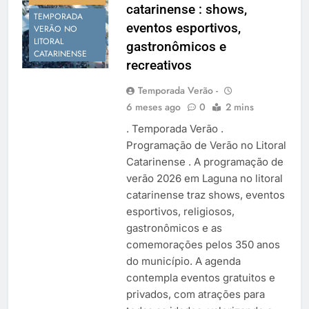
catarinense : shows,
Temporada Verão 2027
TEMPORADA
eventos esportivos,
VERÃO NO
LITORAL
gastronômicos e
CATARINENSE
recreativos
Temporada Verão -
6 meses ago
0
2 mins
. Temporada Verão .
Programação de Verão no Litoral
Catarinense . A programação de
verão 2026 em Laguna no litoral
catarinense traz shows, eventos
esportivos, religiosos,
gastronômicos e as
comemorações pelos 350 anos
do município. A agenda
contempla eventos gratuitos e
privados, com atrações para