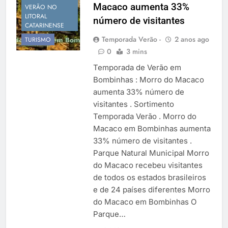
Macaco aumenta 33%
Temporada Verão 2027
VERÃO NO
LITORAL
número de visitantes
CATARINENSE
Temporada Verão -
2 anos ago
TURISMO
0
3 mins
Temporada de Verão em
Bombinhas : Morro do Macaco
aumenta 33% número de
visitantes . Sortimento
Temporada Verão . Morro do
Macaco em Bombinhas aumenta
33% número de visitantes .
Parque Natural Municipal Morro
do Macaco recebeu visitantes
de todos os estados brasileiros
e de 24 países diferentes Morro
do Macaco em Bombinhas O
Parque…