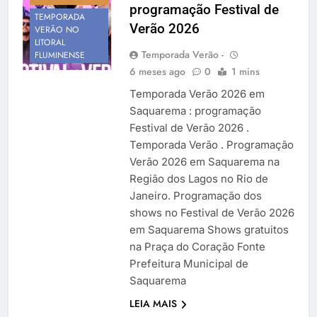
programação Festival de
Temporada Verão 2027
TEMPORADA
Verão 2026
VERÃO NO
LITORAL
Temporada Verão -
FLUMINENSE
6 meses ago
0
1 mins
Temporada Verão 2026 em
Saquarema : programação
Festival de Verão 2026 .
Temporada Verão . Programação
Verão 2026 em Saquarema na
Região dos Lagos no Rio de
Janeiro. Programação dos
shows no Festival de Verão 2026
em Saquarema Shows gratuitos
na Praça do Coração Fonte
Prefeitura Municipal de
Saquarema
LEIA MAIS