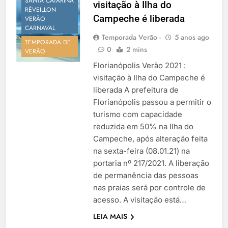
SANTA CATARINA
visitação à Ilha do
Temporada Verão 2027
RÉVEILLON
Campeche é liberada
VERÃO
CARNAVAL
Temporada Verão -
5 anos ago
TEMPORADA DE
0
2 mins
VERÃO
Florianópolis Verão 2021 :
visitação à Ilha do Campeche é
liberada A prefeitura de
Florianópolis passou a permitir o
turismo com capacidade
reduzida em 50% na Ilha do
Campeche, após alteração feita
na sexta-feira (08.01.21) na
portaria nº 217/2021. A liberação
de permanência das pessoas
nas praias será por controle de
acesso. A visitação está…
LEIA MAIS