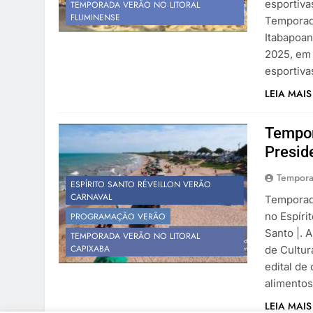
esportiva
TEMPORADA VERÃO NO LITORAL
FLUMINENSE
Temporad
Itabapoan
2025, em 
esportiv
LEIA MAIS
Tempor
Presid
Tempora
ESPÍRITO SANTO RÉVEILLON VERÃO
CARNAVAL
Temporad
no Espíri
PROGRAMAÇÃO VERÃO
Santo |. 
TEMPORADA VERÃO NO LITORAL
CAPIXABA
de Cultur
edital de
alimentos
LEIA MAIS