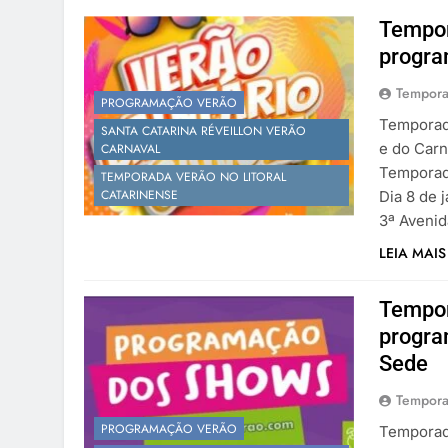
Tempor
progra
Tempora
PROGRAMAÇÃO VERÃO
Temporad
SANTA CATARINA RÉVEILLON VERÃO
e do Carn
CARNAVAL
Temporada
TEMPORADA VERÃO NO LITORAL
CATARINENSE
Dia 8 de 
3ª Avenid
LEIA MAIS
Tempor
progra
Sede
Tempora
PROGRAMAÇÃO VERÃO
Temporad