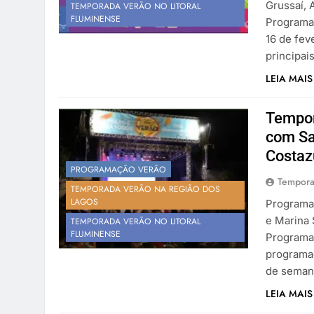
Grussaí, 
TEMPORADA VERÃO NO LITORAL
FLUMINENSE
Programaç
16 de fev
principai
LEIA MAIS
Tempor
com Sa
Costaz
PROGRAMAÇÃO VERÃO
Tempora
TEMPORADA VERÃO NA REGIÃO DOS
LAGOS
Programa
e Marina 
TEMPORADA VERÃO NO LITORAL
FLUMINENSE
Programaç
programaç
de seman
LEIA MAIS