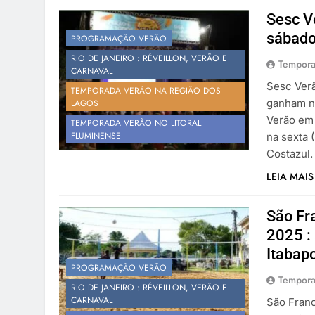
Sesc V
sábado
PROGRAMAÇÃO VERÃO
RIO DE JANEIRO : RÉVEILLON, VERÃO E
Tempora
CARNAVAL
Sesc Verã
TEMPORADA VERÃO NA REGIÃO DOS
ganham n
LAGOS
Verão em 
TEMPORADA VERÃO NO LITORAL
FLUMINENSE
na sexta 
Costazul.
LEIA MAIS
São Fr
2025 :
Itabap
PROGRAMAÇÃO VERÃO
Tempora
RIO DE JANEIRO : RÉVEILLON, VERÃO E
CARNAVAL
São Franc